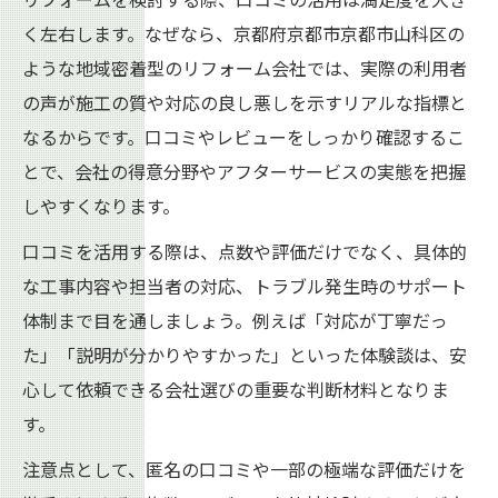
く左右します。なぜなら、京都府京都市京都市山科区の
リフォームレビューが評価される理由と信
ような地域密着型のリフォーム会社では、実際の利用者
頼性
の声が施工の質や対応の良し悪しを示すリアルな指標と
山科区で高評価のリフォーム事例に注目す
なるからです。口コミやレビューをしっかり確認するこ
る
とで、会社の得意分野やアフターサービスの実態を把握
リフォーム会社の対応品質をレビューで比
しやすくなります。
較
口コミを活用する際は、点数や評価だけでなく、具体的
口コミに現れるリフォーム業者の強みと弱
な工事内容や担当者の対応、トラブル発生時のサポート
み
体制まで目を通しましょう。例えば「対応が丁寧だっ
レビュー活用で後悔しないリフォーム選び
た」「説明が分かりやすかった」といった体験談は、安
を
心して依頼できる会社選びの重要な判断材料となりま
山科区におけるリフォーム会社選びの極意
す。
リフォーム会社選びは口コミの比較が決め
注意点として、匿名の口コミや一部の極端な評価だけを
手