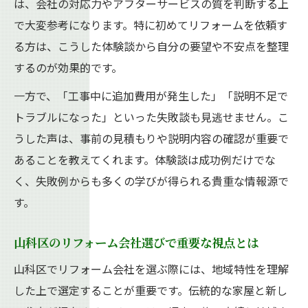
する
は、会社の対応力やアフターサービスの質を判断する上
で大変参考になります。特に初めてリフォームを依頼す
山科区で信頼されるリフォーム会社の条件
る方は、こうした体験談から自分の要望や不安点を整理
理想の住まいを叶えるリフォーム実例集
するのが効果的です。
山科区で話題のリフォーム実例をご紹介
一方で、「工事中に追加費用が発生した」「説明不足で
リフォームで実現した快適な住まいの特徴
トラブルになった」といった失敗談も見逃せません。こ
成功事例から学ぶリフォームの工夫と発想
うした声は、事前の見積もりや説明内容の確認が重要で
水回りリフォームの実例とその満足度とは
あることを教えてくれます。体験談は成功例だけでな
伝統家屋のリフォームで得られる新たな魅
く、失敗例からも多くの学びが得られる貴重な情報源で
力
す。
口コミ評価で選ぶリフォームなら安心
リフォーム会社の口コミ評価を徹底比較
山科区のリフォーム会社選びで重要な視点とは
安心感を重視したリフォーム選びのコツ
山科区でリフォーム会社を選ぶ際には、地域特性を理解
口コミでわかるリフォーム業者の実力とは
した上で選定することが重要です。伝統的な家屋と新し