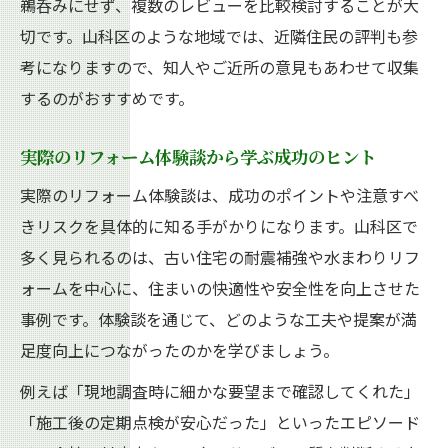
鵜呑みにせず、複数のレビューを比較検討することが大
山科区の工務店事情と選び方のコツを解説
切です。山科区のような地域では、近隣住民の評判も参
リフォーム業者のアフターサービスも要確
考になりますので、知人やご近所の意見もあわせて収集
認
するのがおすすめです。
費用対効果を意識したリフォーム会社の選
定法
実際のリフォーム体験談から学ぶ成功のヒント
地元密着型リフォーム会社の特徴を徹底分
実際のリフォーム体験談は、成功のポイントや注意すべ
析
きリスクを具体的に知る手がかりになります。山科区で
信頼できるリフォーム業者を見分けるコツ
多く見られるのは、古い住宅の耐震補強や水まわりリフ
リフォーム業者選びで重要な評価ポイント
ォームを中心に、住まいの快適性や安全性を向上させた
事例です。体験談を通じて、どのような工夫や提案が満
口コミや評判を活かしたリフォーム検討法
足度向上につながったのかを学びましょう。
現地調査や見積もり対応で業者の誠実さを
判断
例えば「現地調査時に細かな要望まで確認してくれた」
リフォーム後の保証やフォロー体制を確認
「施工後の定期点検が安心だった」といったエピソード