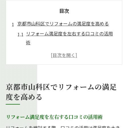
目次
京都市山科区でリフォームの満足度を高める
リフォーム満足度を左右する口コミの活用
術
実際のリフォーム体験談から学ぶ成功のヒ
ント
山科区のリフォーム会社選びで重要な視点
とは
京都市山科区でリフォームの満足
評判を活かし理想のリフォームを実現する
度を高める
方法
工務店の対応力がリフォームの満足度を左
リフォーム満足度を左右する口コミの活用術
右
リフォームを検討する際、口コミの活用は満足度を大き
レビューから見るリフォーム成功の秘訣