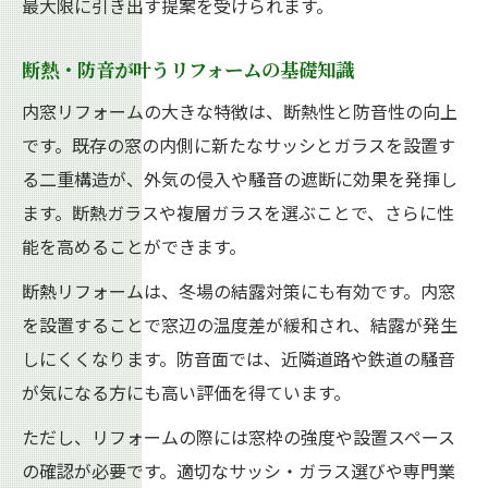
最大限に引き出す提案を受けられます。
み
光熱費ダウンを目指すリフォームのポイン
断熱・防音が叶うリフォームの基礎知識
ト
内窓リフォームの大きな特徴は、断熱性と防音性の向上
省エネ性能を高めるリフォーム実践ガイド
です。既存の窓の内側に新たなサッシとガラスを設置す
結露や騒音対策に役立つリフォーム術
る二重構造が、外気の侵入や騒音の遮断に効果を発揮し
リフォームで結露を防ぐ内窓の選び方
ます。断熱ガラスや複層ガラスを選ぶことで、さらに性
能を高めることができます。
騒音軽減に効果的なリフォームの工夫とは
内窓リフォームで静かな住環境を手に入れ
断熱リフォームは、冬場の結露対策にも有効です。内窓
る方法
を設置することで窓辺の温度差が緩和され、結露が発生
結露対策に有効なリフォームのアイデア集
しにくくなります。防音面では、近隣道路や鉄道の騒音
が気になる方にも高い評価を得ています。
騒音や結露の悩みを解決するリフォーム事
例
ただし、リフォームの際には窓枠の強度や設置スペース
実際の施工事例で見る安心リフォーム
の確認が必要です。適切なサッシ・ガラス選びや専門業