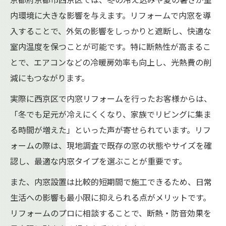
リフォームによる断熱性向上の仕組みを解
内環境に大きな影響を与えます。リフォームで内窓を導
説
入することで、外気の影響をしっかりと遮断し、快適な
夏も冬も快適に暮らすためのリフォーム術
室内温度を保つことが可能です。特に断熱性が高まるこ
内窓リフォームで実現する省エネ生活の秘
とで、エアコンなどの冷暖房効率も向上し、光熱費の削
密
減にもつながります。
断熱リフォームで得られる光熱費削減効果
実際に西京区で内窓リフォームを行ったお客様からは、
リフォームの断熱性がもたらす健康メリッ
「冬でも足元が冷えにくくなり、家族でリビングに集ま
ト
る時間が増えた」といった声が寄せられています。リフ
内窓リフォームなら省エネも叶う理由
ォームの際は、現地調査で既存の窓の状態やサイズを確
リフォームで実現する省エネの具体的な効
認し、最適な内窓タイプを選ぶことが重要です。
果
また、内窓設置は比較的短期間で施工できるため、日常
エネルギーコスト削減に効くリフォームの
生活への影響も最小限に抑えられる点がメリットです。
秘訣
リフォームのプロに相談することで、断熱・防音効果を
内窓リフォームが省エネ住宅に役立つ仕組