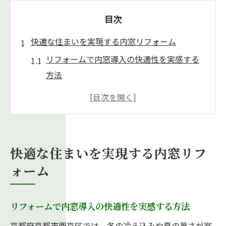
目次
快適な住まいを実現する内窓リフォーム
リフォームで内窓導入の快適性を実感する
方法
断熱・防音が叶うリフォームの基礎知識
リフォームで暮らしやすさをアップする内
窓の選び方
快適な住環境を作るリフォームのポイント
快適な住まいを実現する内窓リフ
解説
ォーム
リフォームで変わる日常！内窓設置のメリ
ット
リフォームで内窓導入の快適性を実感する方法
断熱効果で夏冬も心地良い住環境へ
京都府京都市西京区では、冬の冷え込みや夏の暑さが室