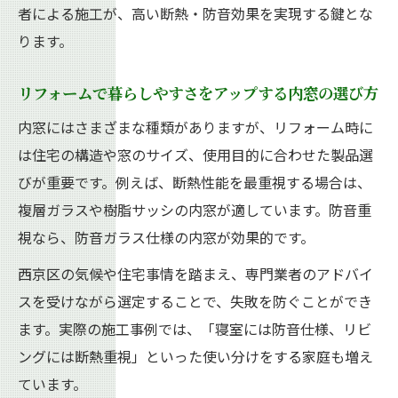
者による施工が、高い断熱・防音効果を実現する鍵とな
リフォームの実例から学ぶ内窓設置の効果
ります。
安心して選べるリフォーム事例のポイント
施工事例で分かるリフォームのメリット
リフォームで暮らしやすさをアップする内窓の選び方
内窓リフォームの成功例を詳しく紹介
内窓にはさまざまな種類がありますが、リフォーム時に
リフォーム経験者の声から見る安心の秘訣
は住宅の構造や窓のサイズ、使用目的に合わせた製品選
補助金活用でリフォーム費用を抑える方法
びが重要です。例えば、断熱性能を最重視する場合は、
リフォーム費用を抑える補助金の活用術
複層ガラスや樹脂サッシの内窓が適しています。防音重
内窓リフォームで使える補助金情報を解説
視なら、防音ガラス仕様の内窓が効果的です。
リフォーム補助金申請の流れとポイント
西京区の気候や住宅事情を踏まえ、専門業者のアドバイ
費用負担を減らすためのリフォーム活用法
スを受けながら選定することで、失敗を防ぐことができ
補助金を賢く使うリフォームのコツ
ます。実際の施工事例では、「寝室には防音仕様、リビ
ングには断熱重視」といった使い分けをする家庭も増え
ています。