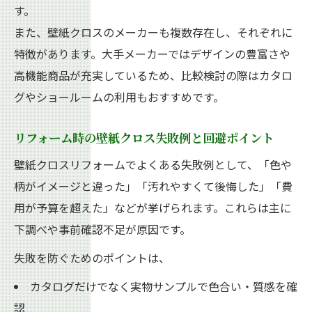
壁紙クロスリフォームでの補修適用パター
す。
ンとは
また、壁紙クロスのメーカーも複数存在し、それぞれに
リフォーム時に知りたい壁紙クロス補修の
特徴があります。大手メーカーではデザインの豊富さや
目安
高機能商品が充実しているため、比較検討の際はカタロ
部屋の広さ別リフォーム費用の考え方
グやショールームの利用もおすすめです。
リフォーム時の壁紙クロス費用と部屋サイ
リフォーム時の壁紙クロス失敗例と回避ポイント
ズの関係
壁紙クロスリフォームでよくある失敗例として、「色や
8畳や20畳に合わせた壁紙クロスリフォーム
柄がイメージと違った」「汚れやすくて後悔した」「費
の目安
用が予算を超えた」などが挙げられます。これらは主に
リフォーム費用を広さ別に壁紙クロスで比
下調べや事前確認不足が原因です。
較検討
部屋の㎡数で変わる壁紙クロスリフォーム
失敗を防ぐためのポイントは、
費用
カタログだけでなく実物サンプルで色合い・質感を確
リフォーム時に役立つ壁紙クロスの必要量
認