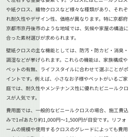
リフォーム費用目安と壁紙クロスの選び方
や紙クロス、織物クロスなど様々な種類があり、それぞ
の関係
れ耐久性やデザイン性、価格が異なります。特に京都府
壁紙クロスリフォームで知るべき費用の内
京都市京丹後市のような地域では、気候や家屋の構造に
訳とは
合った素材選びが求められます。
リフォーム時の壁紙クロス費用相場と節約
壁紙クロスの主な機能としては、防汚・防カビ・消臭・
術
調湿などが挙げられます。これらの機能は、家族構成や
壁紙クロスリフォームの見積もりポイント
ペットの有無、ライフスタイルに合わせて選ぶことがポ
を紹介
イントです。例えば、小さなお子様やペットがいるご家
費用を抑える壁紙クロスリフォームのコツ
庭では、耐久性やメンテナンス性に優れたビニールクロ
機能性を重視したクロス選定のポイント
スが人気です。
リフォーム時に重視すべき壁紙クロスの機
費用面では、一般的なビニールクロスの場合、施工費込
能性
みで1㎡あたり約1,000円～1,500円が目安です。リフォ
リフォーム成功のための機能性クロスの選
ームの規模や使用するクロスのグレードによっても費用
び方