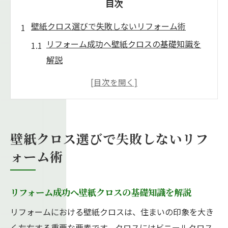
目次
壁紙クロス選びで失敗しないリフォーム術
リフォーム成功へ壁紙クロスの基礎知識を
解説
後悔しないリフォームのための壁紙クロス
選定法
リフォーム時の壁紙クロス失敗例と回避ポ
イント
壁紙クロス選びで失敗しないリフ
壁紙クロスリフォームで重要なチェックリ
ォーム術
スト
リフォーム計画時に役立つ壁紙クロス選び
リフォーム成功へ壁紙クロスの基礎知識を解説
の秘訣
リフォームにおける壁紙クロスは、住まいの印象を大き
リフォーム時の壁紙クロス費用感を解説
く左右する重要な要素です。クロスにはビニールクロス