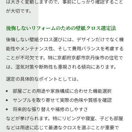
は大きく変動しますので、事前にしっかり確認すること
壁紙クロスリフォームで注目の防汚・消臭
が大切です。
機能とは
リフォーム時の機能性壁紙クロス比較ポイ
後悔しないリフォームのための壁紙クロス選定法
ント
後悔しない壁紙クロス選びには、デザインだけでなく機
機能性重視のリフォームで失敗しないクロ
能性やメンテナンス性、そして費用バランスを考慮する
ス選定術
ことが不可欠です。特に京都府京都市京丹後市の住宅で
補修と張替えで迷う時の最適判断法とは
は、湿気対策や断熱性も重視される傾向にあります。
リフォーム時の壁紙クロス補修か張替えか
選定の具体的なポイントとしては、
の見極め方
部屋ごとの用途や家族構成に合わせた機能選択
壁紙クロスリフォームで迷う補修と張替え
サンプルを取り寄せて実際の色味や質感を確認
の基準
将来的な張り替えや補修のしやすさ
リフォームの壁紙クロス補修費用と張替え
などが挙げられます。特にリビングや寝室、子ども部屋
費用比較
などは用途に応じて最適なクロスを選ぶことが重要で