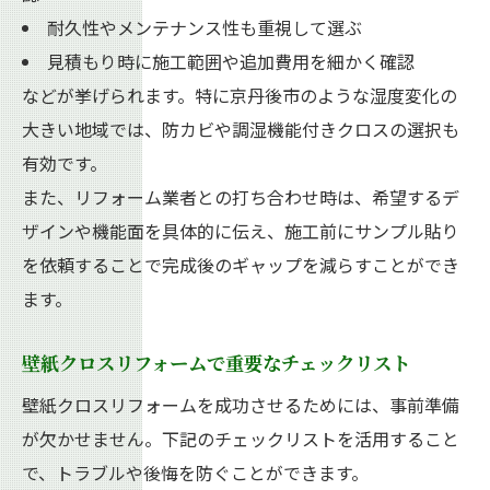
算出法
耐久性やメンテナンス性も重視して選ぶ
クロスメーカー比較で理想の空間づくり
見積もり時に施工範囲や追加費用を細かく確認
などが挙げられます。特に京丹後市のような湿度変化の
リフォームで選ぶ壁紙クロスの主要メーカ
大きい地域では、防カビや調湿機能付きクロスの選択も
ー特徴
有効です。
リフォーム時の壁紙クロスメーカー比較ポ
また、リフォーム業者との打ち合わせ時は、希望するデ
イント
ザインや機能面を具体的に伝え、施工前にサンプル貼り
壁紙クロスリフォームに役立つメーカーの
を依頼することで完成後のギャップを減らすことができ
違い解説
ます。
リフォーム成功のための壁紙クロスメーカ
ー選び
壁紙クロスリフォームで重要なチェックリスト
機能性やデザインで選ぶ壁紙クロスリフォ
壁紙クロスリフォームを成功させるためには、事前準備
ーム術
が欠かせません。下記のチェックリストを活用すること
で、トラブルや後悔を防ぐことができます。